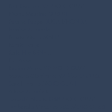
Patti Gaspare V7
MOTO GUZZI
Pisanu Massimo SUZUKI
Peraino Peppe DUCATI/HONDA
Peraino Antonella
Peralta Vito YAMAHA
Peralta Katya
Rallo Elio BENELLI
Fici Anna
Rubino Marco V9
MOTO GUZZI
Scavone Gianfranco V7
MOTO GUZZI
Savalli Ersilio
MOTO GUZZI
Alfano Antonietta
Tedeschi Alberto G&B
MOTO GUZZI
Tumbarello Vincenzo V85
MOTO GUZZI