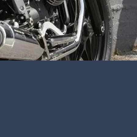
Casa Danny V7
MOTO GUZZI
Cascio Salvatore CALIFORNIA
MOTO GUZZI
Curreri Paolo V7
MOTO GUZZI
Cusumano G.ppe HONDA V7MOTO GUZZI
Damasco Antonio V85
MOTO GUZZI
Damasco Sara
Damasco Lella