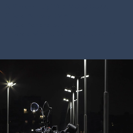
De Vincenzi Luigi V85
MOTO GUZZI
Di Bella Anthony BMW
Di Bella Adriana SUZUKI
Di Natale Mimmo BREVA MOTO GUZZI