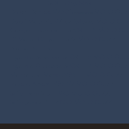
SOCI ONORARI
Donati Daniele V750°
MOTO GUZ
anniversario
Dotoli Maurizio V7TelaioRosso
MOTO GUZ
Campo Emanuele F.
SPORT 15
MOTO GU
Di Marco Giovanni SP2
MOTO GUZZI
Peralta Palmina
Ingardia Salvatore SPORT 15
MOTO GUZZ
Ingardia Giuseppe SPORT 14
MOTO GUZ
Mancarella Matteo V85 TT MOTO GUZZI
Torsello Alberto V85 V7
MOTO GUZZI
Scifo Francis STELVIO
MOTO GUZZI
Scifo James BELLAGIO
MOTO GUZZI