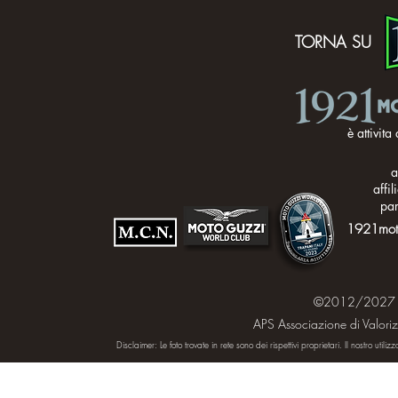
TORNA SU
è attivita
a
affi
par
1921mot
©2012/2027 by 
APS Associazione di Valorizz
Disclaimer:
Le foto trovate in rete sono dei rispettivi proprietari. Il nostro uti